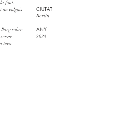
la font.
CIUTAT
t on vulguis
Berlín
ANY
 llarg sobre
 servir
2023
a teva