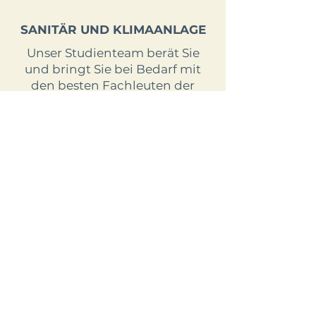
SANITÄR UND KLIMAANLAGE
Unser Studienteam berät Sie
und bringt Sie bei Bedarf mit
den besten Fachleuten der
Branche in Kontakt.
KUNDENDIENST
Nach Abschluss der Arbeiten
leisten wir Hilfeleistung
um Ihnen in allen Fragen rund
ums Wohnen zu helfen.